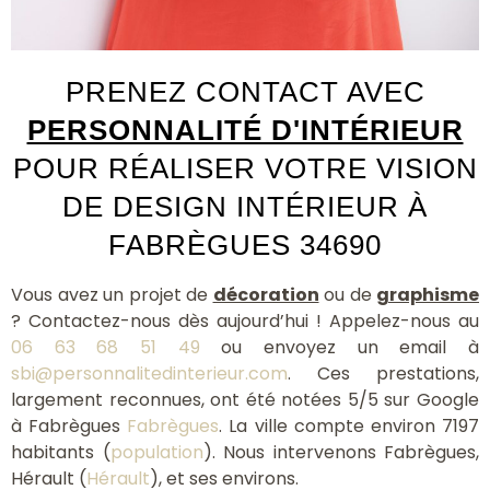
PRENEZ CONTACT AVEC
PERSONNALITÉ D'INTÉRIEUR
POUR RÉALISER VOTRE VISION
DE DESIGN INTÉRIEUR À
FABRÈGUES 34690
Vous avez un projet de
décoration
ou de
graphisme
? Contactez-nous dès aujourd’hui ! Appelez-nous au
06 63 68 51 49
ou envoyez un email à
sbi@personnalitedinterieur.com
. Ces prestations,
largement reconnues, ont été notées 5/5 sur Google
à Fabrègues
Fabrègues
. La ville compte environ 7197
habitants (
population
). Nous intervenons Fabrègues,
Hérault (
Hérault
), et ses environs.