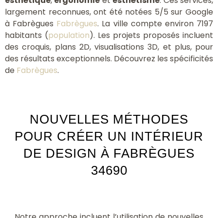
esthétique
,
ergonomie
et
esthétisme
. Ces services,
largement reconnues, ont été notées 5/5 sur Google
à Fabrègues
Fabrègues
. La ville compte environ 7197
habitants (
population
). Les projets proposés incluent
des croquis, plans 2D, visualisations 3D, et plus, pour
des résultats exceptionnels. Découvrez les spécificités
de
Fabrègues
.
NOUVELLES MÉTHODES
POUR CRÉER UN INTÉRIEUR
DE DESIGN À FABRÈGUES
34690
Notre approche incluent l’utilisation de nouvelles