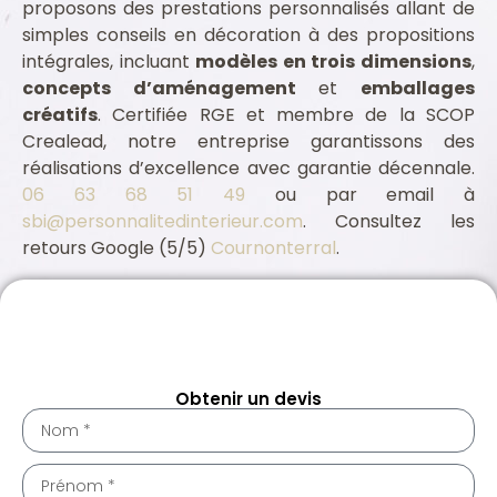
proposons des prestations personnalisés allant de
simples conseils en décoration à des propositions
intégrales, incluant
modèles en trois dimensions
,
concepts d’aménagement
et
emballages
créatifs
. Certifiée RGE et membre de la SCOP
Crealead, notre entreprise garantissons des
réalisations d’excellence avec garantie décennale.
06 63 68 51 49
ou par email à
sbi@personnalitedinterieur.com
. Consultez les
retours Google (5/5)
Cournonterral
.
Assurance professionnelle Cournonterral 34660
Architecte intérieur Cournonterral 34660
Obtenir un devis