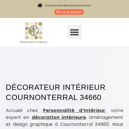
Intervention dans toute la France
Revue de presse
DÉCORATEUR INTÉRIEUR
COURNONTERRAL 34660
Architecte intérieur Cournonterral 34660
Accueil chez
Personnalité d’Intérieur
, votre
expert en
décoration intérieure
, aménagement
et design graphique à Cournonterral 34660. Nous