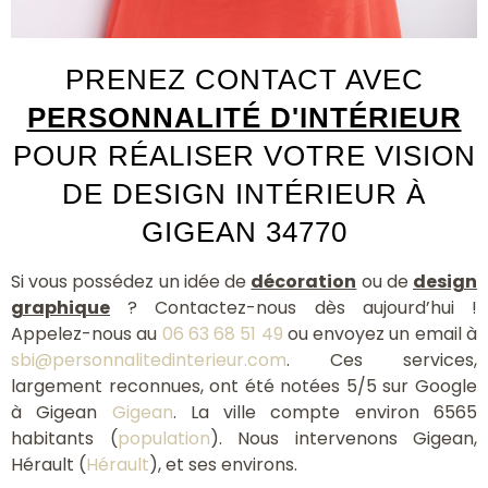
PRENEZ CONTACT AVEC
PERSONNALITÉ D'INTÉRIEUR
POUR RÉALISER VOTRE VISION
DE DESIGN INTÉRIEUR À
GIGEAN 34770
Si vous possédez un idée de
décoration
ou de
design
graphique
? Contactez-nous dès aujourd’hui !
Appelez-nous au
06 63 68 51 49
ou envoyez un email à
sbi@personnalitedinterieur.com
. Ces services,
largement reconnues, ont été notées 5/5 sur Google
à Gigean
Gigean
. La ville compte environ 6565
habitants (
population
). Nous intervenons Gigean,
Hérault (
Hérault
), et ses environs.