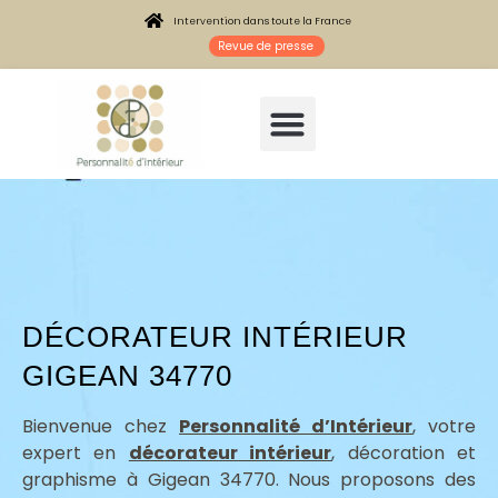
Intervention dans toute la France
Revue de presse
DÉCORATEUR INTÉRIEUR
GIGEAN 34770
Architecte intérieur Gigean 34770
Bienvenue chez
Personnalité d’Intérieur
, votre
expert en
décorateur intérieur
, décoration et
graphisme à Gigean 34770. Nous proposons des