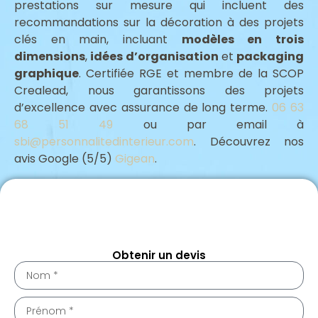
prestations sur mesure qui incluent des
recommandations sur la décoration à des projets
clés en main, incluant
modèles en trois
dimensions
,
idées d’organisation
et
packaging
graphique
. Certifiée RGE et membre de la SCOP
Crealead, nous garantissons des projets
d’excellence avec assurance de long terme.
06 63
68 51 49
ou par email à
sbi@personnalitedinterieur.com
. Découvrez nos
avis Google (5/5)
Gigean
.
Assurance professionnelle Gigean 34770
Architecte intérieur Gigean 34770
Obtenir un devis