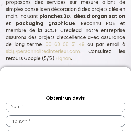
proposons des services sur mesure allant de
simples conseils en décoration à des projets clés en
main, incluant
planches 3D
,
idées d’organisation
et
packaging graphique
. Reconnu RGE et
membre de la SCOP Crealead, notre entreprise
assurons des projets d’excellence avec assurance
de long terme.
06 63 68 51 49
ou par email à
sbi@personnalitedinterieur.com
. Consultez les
retours Google (5/5)
Pignan
.
Assurance professionnelle Pignan 34570
Architecte intérieur Pignan 34570
Obtenir un devis