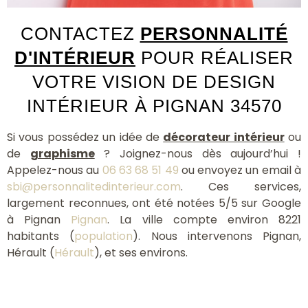
CONTACTEZ
PERSONNALITÉ
D'INTÉRIEUR
POUR RÉALISER
VOTRE VISION DE DESIGN
INTÉRIEUR À PIGNAN 34570
Si vous possédez un idée de
décorateur intérieur
ou
de
graphisme
? Joignez-nous dès aujourd’hui !
Appelez-nous au
06 63 68 51 49
ou envoyez un email à
sbi@personnalitedinterieur.com
. Ces services,
largement reconnues, ont été notées 5/5 sur Google
à Pignan
Pignan
. La ville compte environ 8221
habitants (
population
). Nous intervenons Pignan,
Hérault (
Hérault
), et ses environs.