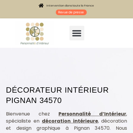
Intervention dans toute la France
Revue de presse
DÉCORATEUR INTÉRIEUR
PIGNAN 34570
Architecte intérieur Pignan 34570
Bienvenue chez
Personnalité d’Intérieur
,
spécialiste en
décoration intérieure
, décoration
et design graphique à Pignan 34570. Nous