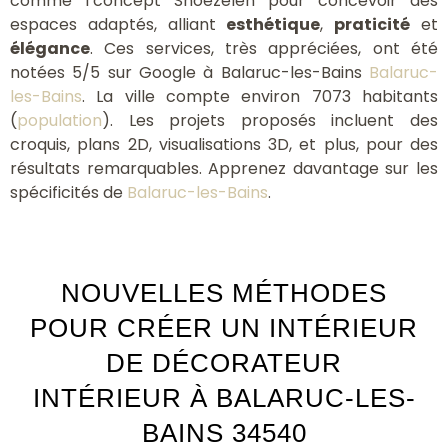
comme l’concept Snoezelen pour concevoir des
espaces adaptés, alliant
esthétique
,
praticité
et
élégance
. Ces services, très appréciées, ont été
notées 5/5 sur Google à Balaruc-les-Bains
Balaruc-
les-Bains
. La ville compte environ 7073 habitants
(
population
). Les projets proposés incluent des
croquis, plans 2D, visualisations 3D, et plus, pour des
résultats remarquables. Apprenez davantage sur les
spécificités de
Balaruc-les-Bains
.
NOUVELLES MÉTHODES
POUR CRÉER UN INTÉRIEUR
DE DÉCORATEUR
INTÉRIEUR À BALARUC-LES-
BAINS 34540