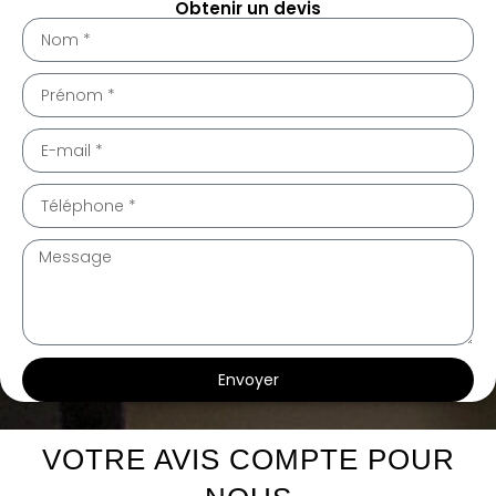
Obtenir un devis
Envoyer
cte intérieur Clarensac 30870
cte intérieur Clarensac 30870
VOTRE AVIS COMPTE POUR