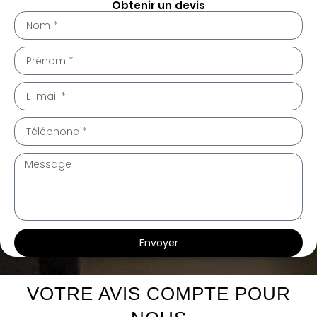
Obtenir un devis
Envoyer
te intérieur Boissières 30114
te intérieur Boissières 30114
VOTRE AVIS COMPTE POUR