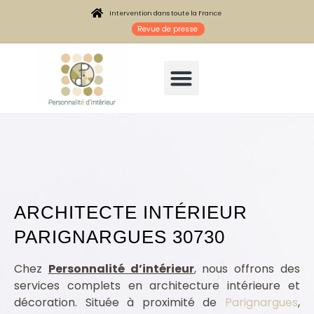
Intervention dans toute la France
Revue de presse
ARCHITECTE INTÉRIEUR
PARIGNARGUES 30730
Architecte intérieur Parignargues 30730
Chez
Personnalité d’intérieur
, nous offrons des
services complets en architecture intérieure et
décoration. Située à proximité de
Parignargues
,