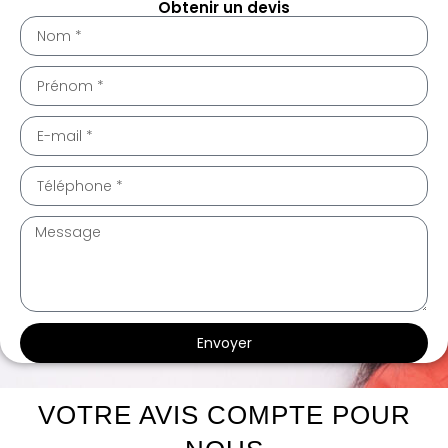
Obtenir un devis
Envoyer
te intérieur Parignargues 30730
te intérieur Parignargues 30730
VOTRE AVIS COMPTE POUR