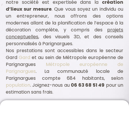
notre société est expertisée dans la
création
d’lieux sur mesure
. Que vous soyez un individu ou
un entrepreneur, nous offrons des options
modernes allant de la planification de l’espace à la
décoration complète, y compris des
projets
conceptuelles
, des visuels 3D, et des conseils
personnalisés à Parignargues.
Nos prestations sont accessibles dans le secteur
Gard
Gard
et au sein de Métropole européenne de
Parignargues
Métropole européenne de
Parignargues
. La communauté locale de
Parignargues compte 684 habitants, selon
population
. Joignez-nous au
06 63 68 51 49
pour un
estimation sans frais.
Assurance professionnelle Parignargues 30730
Architecte intérieur Parignargues 30730