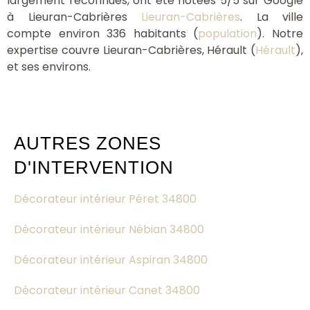
largement reconnues, ont été notées 5/5 sur Google
à Lieuran-Cabrières
Lieuran-Cabrières
. La ville
compte environ 336 habitants (
population
). Notre
expertise couvre Lieuran-Cabrières, Hérault (
Hérault
),
et ses environs.
AUTRES ZONES
D'INTERVENTION
Décorateur intérieur Péret 34800
Décorateur intérieur Nébian 34800
Décorateur intérieur Aspiran 34800
Décorateur intérieur Canet 34800