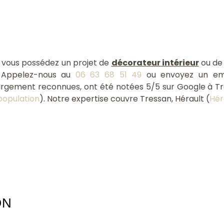
i vous possédez un projet de
décorateur intérieur
ou d
 Appelez-nous au
06 63 68 51 49
ou envoyez un em
argement reconnues, ont été notées 5/5 sur Google à T
population
). Notre expertise couvre Tressan, Hérault (
Hér
ON