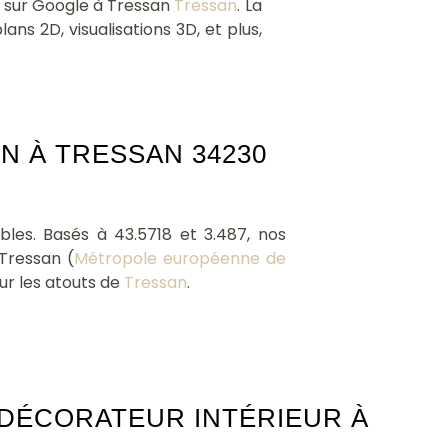
5 sur Google à Tressan
Tressan
. La
ans 2D, visualisations 3D, et plus,
N À TRESSAN 34230
bles. Basés à 43.5718 et 3.487, nos
Tressan (
Métropole européenne de
ur les atouts de
Tressan
.
DÉCORATEUR INTÉRIEUR À