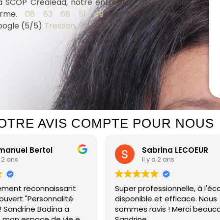
a SCOP Crealead, notre entreprise assurons des
terme.
06 63 68 51 49
ou via courriel à
Google (5/5)
Tressan
.
OTRE AVIS COMPTE POUR NOUS
rtol
Sabrina LECOEUR
il y a 2 ans
connaissant
Super professionnelle, à l'écoute,
ersonnalité
disponible et efficace. Nous
e Badina a
sommes ravis ! Merci beaucoup
ce de vie en
Sandrine.