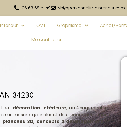
06 63 68 51 49
sbi@personnalitedinterieur.com
intérieur
QVT
Graphisme
Achat/Vente
Me contacter
AN 34230
ert en
décoration intérieure
, aménagement et
es sur mesure qui incluent des recommandations
nt
planches 3D
,
concepts d’aménagement
et