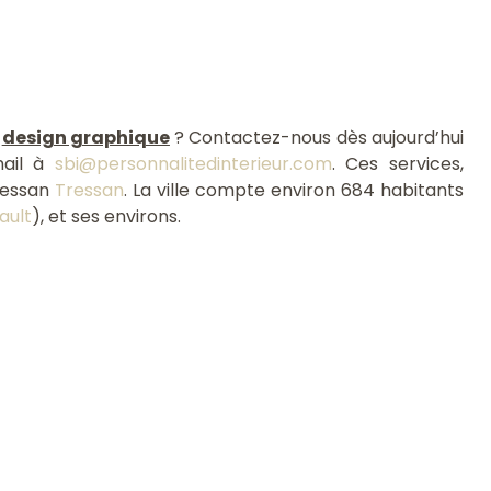
e
design graphique
? Contactez-nous dès aujourd’hui
ail à
sbi@personnalitedinterieur.com
. Ces services,
ressan
Tressan
. La ville compte environ 684 habitants
ault
), et ses environs.