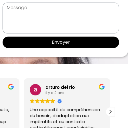
Envoyer
arturo del rio
Isabe
il y a 2 ans
il y a 2
Une capacité de compréhension
Je vous invit
du besoin, d’adaptation aux
compétences
impératifs et au contexte
qui a su répo
particulièrement appréciables.
mes demande