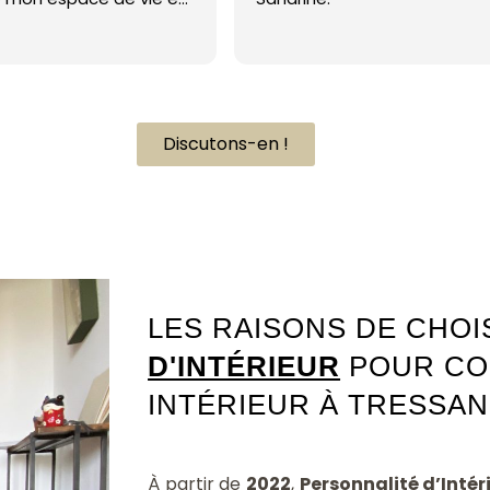
 paix. Sa
ci du détail
différence. De
empathique et
 ont rendu le
tion si
Discutons-en !
s vraiment
 travail
Architecte intérieur Tressan 34230
ecommande
é d'Intérieur"
he une
 unique et
norme merci
 rêves de
LES RAISONS DE CHOI
é ! 5 étoiles
D'INTÉRIEUR
POUR CO
r exprimer ma
INTÉRIEUR À TRESSAN 
À partir de
2022
,
Personnalité d’Intér