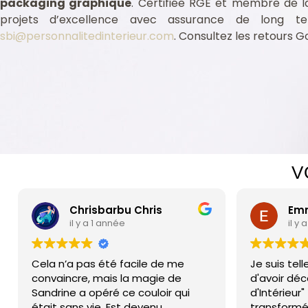
packaging graphique
. Certifiée RGE et membre de l
projets d’excellence avec assurance de long 
sbi@personnalitedinterieur.com
. Consultez les retours 
Assurance professionnelle Tressan 34230
ssan 34230
te intérieur Tressan 34230
te intérieur Tressan 34230
V
Chrisbarbu Chris
Emmanuel Be
il y a 1 année
il y a 2 ans
a n’a pas été facile de me
Je suis tellement re
vaincre, mais la magie de
d'avoir découvert "P
drine a opéré ce couloir qui
d'Intérieur" ! Sandrin
it sans vie, Est devenu
transformé mon espa