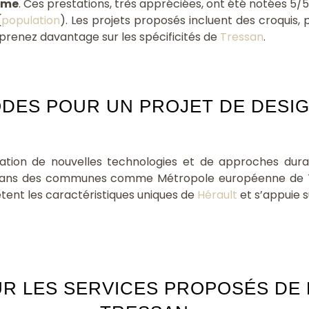
sme
. Ces prestations, très appréciées, ont été notées 5/
(
population
). Les projets proposés incluent des croquis, pl
prenez davantage sur les spécificités de
Tressan
.
ES POUR UN PROJET DE DESIG
ration de nouvelles technologies et de approches dura
i dans des communes comme Métropole européenne de 
flètent les caractéristiques uniques de
Hérault
et s’appuie s
R LES SERVICES PROPOSÉS DE 