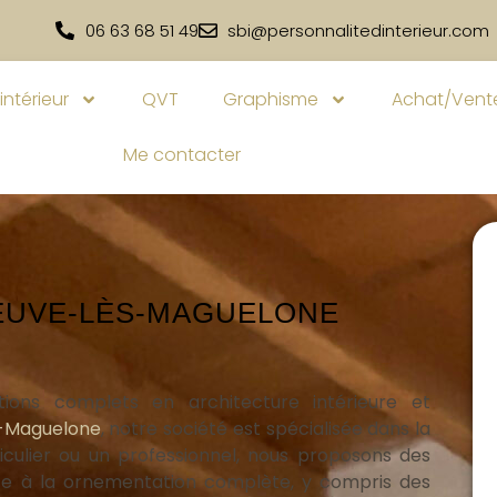
06 63 68 51 49
sbi@personnalitedinterieur.com
intérieur
QVT
Graphisme
Achat/Vente
Me contacter
NEUVE-LÈS-MAGUELONE
tions complets en architecture intérieure et
s-Maguelone
, notre société est spécialisée dans la
iculier ou un professionnel, nous proposons des
ace à la ornementation complète, y compris des