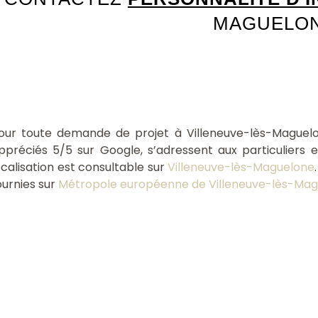
MAGUELON
our toute demande de projet à Villeneuve-lès-Maguel
ppréciés 5/5 sur Google, s’adressent aux particuliers 
ocalisation est consultable sur
Villeneuve-lès-Maguelone
ournies sur
Métropole européenne de Villeneuve-lès-Ma