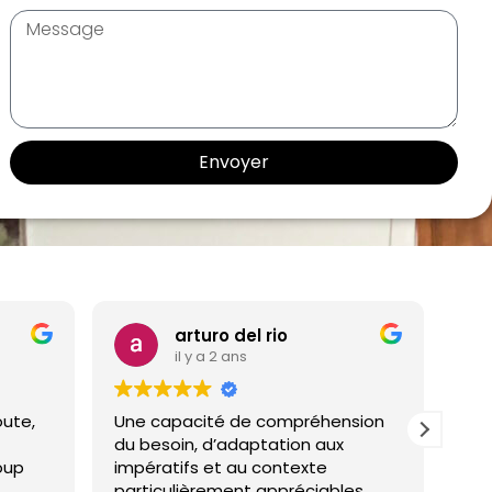
Envoyer
arturo del rio
il y a 2 ans
e,
Une capacité de compréhension
Je vou
du besoin, d’adaptation aux
compé
p
impératifs et au contexte
qui a
particulièrement appréciables.
mes d