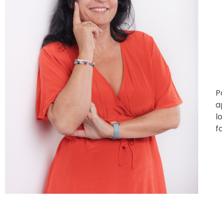
P
a
l
f