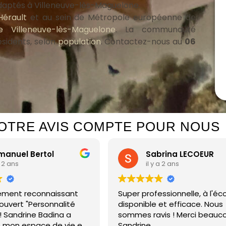
 adaptés à Villeneuve-lès-Maguelone.
Hérault
et au sein de Métropole européenne de
 Villeneuve-lès-Maguelone
. La communauté
sidents, selon
population
. Contactez-nous au
06
OTRE AVIS COMPTE POUR NOUS
uel Bertol
Sabrina LECOEUR
 ans
il y a 2 ans
ment reconnaissant
Super professionnelle, à l'écout
vert "Personnalité
disponible et efficace. Nous
 Sandrine Badina a
sommes ravis ! Merci beaucou
on espace de vie en
Sandrine.