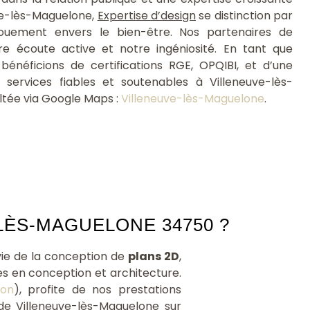
d'amé
ve-lès-Maguelone,
Expertise d’design
se distinction par
soient.
ouement envers le bien-être. Nos partenaires de
re écoute active et notre ingéniosité. En tant que
néficions de certifications RGE, OPQIBI, et d’une
 services fiables et soutenables à Villeneuve-lès-
ltée via Google Maps :
Villeneuve-lès-Maguelone
.
LÈS-MAGUELONE 34750 ?
vie de la conception de
plans 2D
,
nes en conception et architecture.
ion
), profite de nos prestations
 de Villeneuve-lès-Maguelone sur