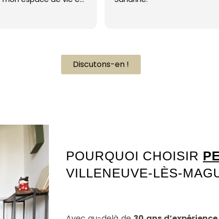
avre de paix. Sa
son souci du détail
ait la différence. De
proche empathique et
tentive ont rendu le
 conception si
Discutons-en !
 me sens vraiment
e à son travail
Architecte intérieur Villeneuve-lès-Maguelone 34750
. Je recommande
sonnalité d'Intérieur"
recherche une
e design unique et
e. Un énorme merci
ndu mes rêves de
 réalité ! 5 étoiles
POURQUOI CHOISIR
P
pas pour exprimer ma
VILLENEUVE-LÈS-MAGU
Avec au-delà de
30 ans d’expérience