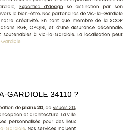
d'am
rdiole,
Expertise d’design
se distinction par son
soien
ers le bien-être. Nos partenaires de Vic-la-Gardiole
t notre créativité. En tant que membre de la SCOP
ications RGE, OPQIBI, et d’une assurance décennale,
t soutenables à Vic-la-Gardiole. La localisation peut
-Gardiole
.
-GARDIOLE 34110 ?
réation de
plans 2D
, de
visuels 3D
,
nception et architecture. La ville
ces personnalisés pour des lieux
la-Gardiole
. Nos services incluent