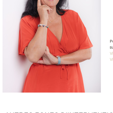
P
s
V
V