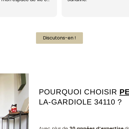
 havre de paix. Sa
t son souci du détail
 fait la différence. De
pproche empathique et
attentive ont rendu le
e conception si
Discutons-en !
e me sens vraiment
ce à son travail
Architecte intérieur Vic-la-Gardiole 34110
el. Je recommande
rsonnalité d'Intérieur"
 recherche une
de design unique et
ée. Un énorme merci
rendu mes rêves de
ne réalité ! 5 étoiles
POURQUOI CHOISIR
P
t pas pour exprimer ma
LA-GARDIOLE 34110 ?
.
Avec plus de
30 années d’expertise
da