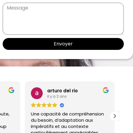
Envoyer
arturo del rio
il y a 2 ans
ute,
Une capacité de compréhension
Je v
du besoin, d’adaptation aux
comp
up
impératifs et au contexte
qui 
particulièrement appréciables.
mes