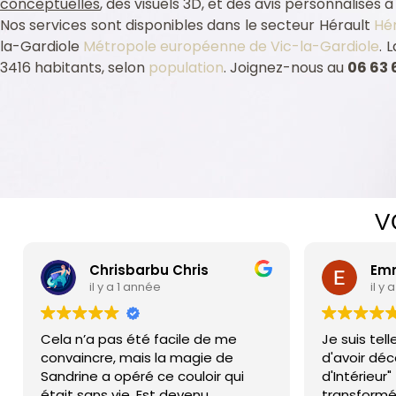
conceptuelles
, des visuels 3D, et des avis personnalisés 
Nos services sont disponibles dans le secteur Hérault
Hér
la-Gardiole
Métropole européenne de Vic-la-Gardiole
. 
3416 habitants, selon
population
. Joignez-nous au
06 63 
Assurance professionnelle Vic-la-Gardiole 34110
c-la-Gardiole 34110
cte intérieur Vic-la-Gardiole 34110
cte intérieur Vic-la-Gardiole 34110
V
Chrisbarbu Chris
Emma
il y a 1 année
il y a
Cela n’a pas été facile de me
Je suis tell
convaincre, mais la magie de
d'avoir déco
Sandrine a opéré ce couloir qui
d'Intérieur" 
était sans vie, Est devenu
transformé 