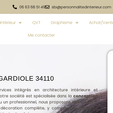
06 63 68 51 49
sbi@personnalitedinterieur.com
intérieur
QVT
Graphisme
Achat/Vente
Me contacter
GARDIOLE 34110
vices intégrés en architecture intérieure et
notre société est spécialisée dans la
conception
ou un professionnel, nous proposons des solutions
la décoration complète, y compris des
planches