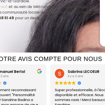
à Vic-la-Gardiole.
ault
et au sein de Métropole européenne de Vic-
La communauté locale de Vic-la-Gardiole compte
68 51 49
pour un devis gratuit.
OTRE AVIS COMPTE POUR NOUS
nuel Bertol
Sabrina LECOEUR
 2 ans
il y a 2 ans
ement reconnaissant
Super professionnelle, à l'éco
uvert "Personnalité
disponible et efficace. Nous
! Sandrine Badina a
sommes ravis ! Merci beauco
mon espace de vie en
Sandrine.