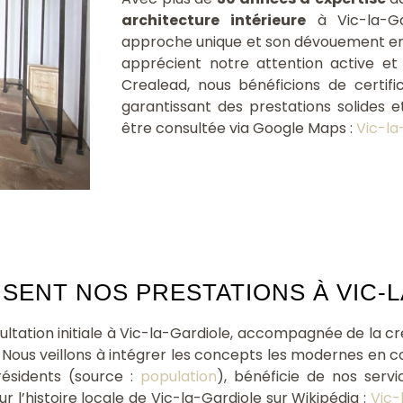
architecture intérieure
à Vic-la-Ga
approche unique et son dévouement env
apprécient notre attention active e
Crealead, nous bénéficions de certif
garantissant des prestations solides e
être consultée via Google Maps :
Vic-la
ENT NOS PRESTATIONS À VIC-LA
tation initiale à Vic-la-Gardiole, accompagnée de la c
 Nous veillons à intégrer les concepts les modernes en co
résidents (source :
population
), bénéficie de nos servi
r l’histoire locale de Vic-la-Gardiole sur Wikipédia :
Vic-