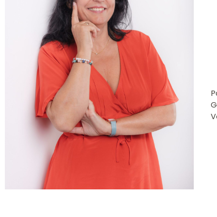
P
G
V