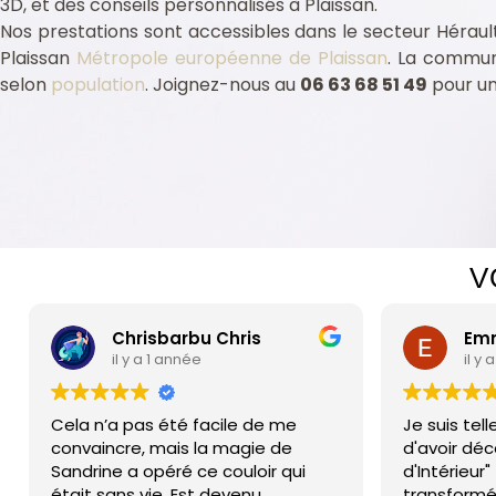
3D, et des conseils personnalisés à Plaissan.
Nos prestations sont accessibles dans le secteur Hérau
Plaissan
Métropole européenne de Plaissan
. La commun
selon
population
. Joignez-nous au
06 63 68 51 49
pour un
Assurance professionnelle Plaissan 34230
aissan 34230
cte intérieur Plaissan 34230
cte intérieur Plaissan 34230
V
Chrisbarbu Chris
Emmanu
il y a 1 année
il y a 2 
Cela n’a pas été facile de me
Je suis tellem
convaincre, mais la magie de
d'avoir découv
Sandrine a opéré ce couloir qui
d'Intérieur" ! 
était sans vie, Est devenu
transformé mo