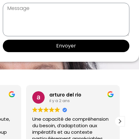
Envoyer
arturo del rio
il y a 2 ans
,
Une capacité de compréhension
Je vous
du besoin, d’adaptation aux
compét
impératifs et au contexte
qui a 
particulièrement appréciables.
mes d