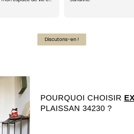
vre de paix. Sa
on souci du détail
it la différence. De
roche empathique et
entive ont rendu le
conception si
Discutons-en !
me sens vraiment
 à son travail
Architecte intérieur Plaissan 34230
. Je recommande
nnalité d'Intérieur"
echerche une
 design unique et
. Un énorme merci
du mes rêves de
réalité ! 5 étoiles
POURQUOI CHOISIR
EX
as pour exprimer ma
PLAISSAN 34230 ?