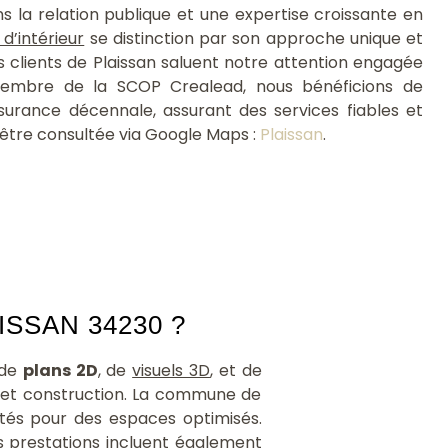
d'amén
s la relation publique et une expertise croissante en
soient..
 d’intérieur
se distinction par son approche unique et
 clients de Plaissan saluent notre attention engagée
 membre de la SCOP Crealead, nous bénéficions de
ssurance décennale, assurant des services fiables et
t être consultée via Google Maps :
Plaissan
.
SSAN 34230 ?
 de
plans 2D
, de
visuels 3D
, et de
n et construction. La commune de
ptés pour des espaces optimisés.
s prestations incluent également