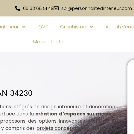
06 63 68 51 49
sbi@personnalitedinterieur.com
intérieur
QVT
Graphisme
Achat/Vente
Me contacter
AN 34230
ions intégrés en design intérieure et décoration.
ertisée dans la
création d’espaces sur mesure
.
 proposons des options innovantes allant de la
, y compris des
projets conceptuelles
, des visuels