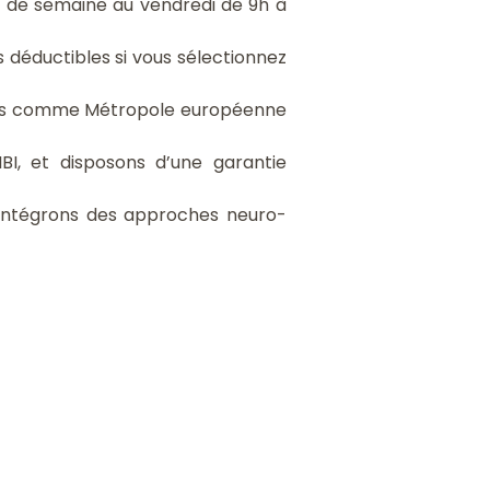
 de semaine au vendredi de 9h à
ls déductibles si vous sélectionnez
es comme Métropole européenne
I, et disposons d’une garantie
intégrons des approches neuro-