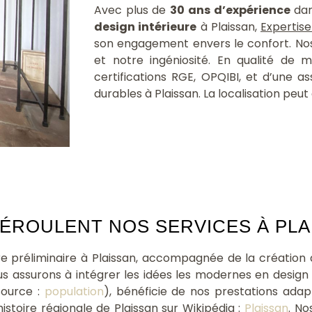
Avec plus de
30 ans d’expérience
dan
design intérieure
à Plaissan,
Expertise
son engagement envers le confort. Nos
et notre ingéniosité. En qualité de
certifications RGE, OPQIBI, et d’une a
durables à Plaissan. La localisation peu
ROULENT NOS SERVICES À PLAI
re préliminaire à Plaissan, accompagnée de la création
us assurons à intégrer les idées les modernes en desig
source :
population
), bénéficie de nos prestations ada
istoire régionale de Plaissan sur Wikipédia :
Plaissan
. No