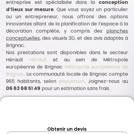
entreprise est spécialisée dans la
conception
d’lieux sur mesure
. Que vous soyez un particulier
ou un entrepreneur, nous offrons des options
innovantes allant de la planification de l’espace à la
décoration complète, y compris des
planches
conceptuelles
, des visuels 3D, et des avis adaptés à
Brignac.
Nos prestations sont disponibles dans le secteur
Hérault
Hérault
et au sein de Métropole
européenne de Brignac
Métropole européenne de
Brignac
. La communauté locale de Brignac compte
965 habitants, selon
population
. Joignez-nous au
06 63 68 51 49
pour un estimation sans frais.
Assurance professionnelle Brignac 34800
Architecte intérieur Brignac 34800
Obtenir un devis