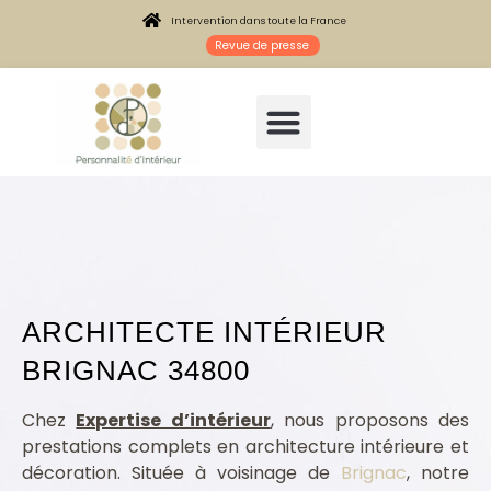
Intervention dans toute la France
Revue de presse
ARCHITECTE INTÉRIEUR
BRIGNAC 34800
Architecte intérieur Brignac 34800
Chez
Expertise d’intérieur
, nous proposons des
prestations complets en architecture intérieure et
décoration. Située à voisinage de
Brignac
, notre