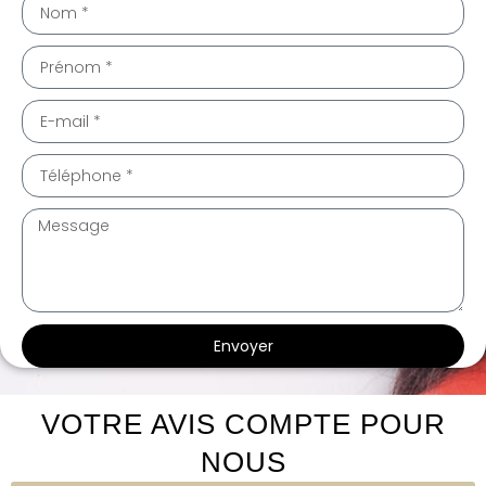
Envoyer
te intérieur Brignac 34800
te intérieur Brignac 34800
VOTRE AVIS COMPTE POUR
NOUS