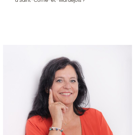
à Saint-Côme-et-Maruéjols ?