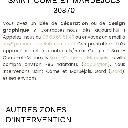
SAINT-CÔME-ET-MARUÉJOLS
30870
Vous avez un idée de
décoration
ou de
design
graphique
? Contactez-nous dès aujourd’hui !
Appelez-nous au
06 63 68 51 49
ou envoyez un email à
sbi@personnalitedinterieur.com
. Ces prestations, très
appréciées, ont été notées 5/5 sur Google à Saint-
Côme-et-Maruéjols
Saint-Côme-et-Maruéjols
. La ville
compte environ 795 habitants (
population
). Nous
intervenons Saint-Côme-et-Maruéjols, Gard (
Gard
),
et ses environs.
AUTRES ZONES
D'INTERVENTION