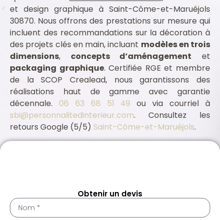
et design graphique à Saint-Côme-et-Maruéjols
30870. Nous offrons des prestations sur mesure qui
incluent des recommandations sur la décoration à
des projets clés en main, incluant
modèles en trois
dimensions
,
concepts d’aménagement
et
packaging graphique
. Certifiée RGE et membre
de la SCOP Crealead, nous garantissons des
réalisations haut de gamme avec garantie
décennale.
06 63 68 51 49
ou via courriel à
sbi@personnalitedinterieur.com
. Consultez les
retours Google (5/5)
Saint-Côme-et-Maruéjols
.
Assurance professionnelle Saint-Côme-et-Maruéjols 30870
Architecte intérieur Saint-Côme-et-Maruéjols 30870
Obtenir un devis