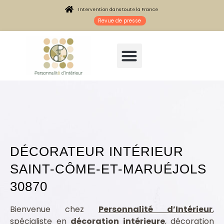
Intervention dans toute la France
Revue de presse
DÉCORATEUR INTÉRIEUR
SAINT-CÔME-ET-MARUÉJOLS
30870
Architecte intérieur Saint-Côme-et-Maruéjols 30870
Bienvenue chez
Personnalité d’Intérieur
,
spécialiste en
décoration intérieure
, décoration