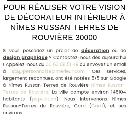
POUR RÉALISER VOTRE VISION
DE DÉCORATEUR INTÉRIEUR À
NÎMES RUSSAN-TERRES DE
ROUVIÈRE 30000
Si vous possédez un projet de
décoration
ou de
design graphique
? Contactez-nous dès aujourd’hui
! Appelez-nous au
06 63 68 51 49
ou envoyez un email
à
sbi@personnalitedinterieur.com
. Ces services,
largement reconnues, ont été notées 5/5 sur Google
à Nîmes Russan-Terres de Rouvière
Nîmes Russan-
Terres de Rouvière
. La ville compte environ 148104
habitants (
population
). Nous intervenons Nîmes
Russan-Terres de Rouvière, Gard (
Gard
), et ses
environs.