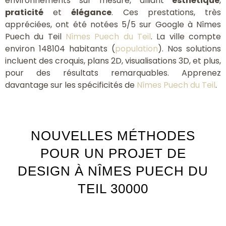
environnements sur mesure, alliant
esthétique
,
praticité
et
élégance
. Ces prestations, très
appréciées, ont été notées 5/5 sur Google à Nîmes
Puech du Teil
Nîmes Puech du Teil
. La ville compte
environ 148104 habitants (
population
). Nos solutions
incluent des croquis, plans 2D, visualisations 3D, et plus,
pour des résultats remarquables. Apprenez
davantage sur les spécificités de
Nîmes Puech du Teil
.
NOUVELLES MÉTHODES
POUR UN PROJET DE
DESIGN À NÎMES PUECH DU
TEIL 30000