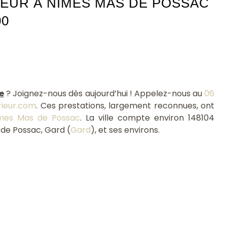
EUR À NÎMES MAS DE POSSAC
00
e
? Joignez-nous dès aujourd’hui ! Appelez-nous au
06
rieur.com
. Ces prestations, largement reconnues, ont
mes Mas de Possac
. La ville compte environ 148104
 de Possac, Gard (
Gard
), et ses environs.