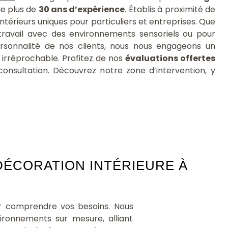
d'aménagement quels qu'ils
de plus de
30 ans d’expérience
. Établis à proximité de
soient...
intérieurs uniques pour particuliers et entreprises. Que
 travail avec des environnements sensoriels ou pour
rsonnalité de nos clients, nous nous engageons un
irréprochable. Profitez de nos
évaluations offertes
consultation. Découvrez notre zone d’intervention, y
DÉCORATION INTÉRIEURE À
r comprendre vos besoins. Nous
ronnements sur mesure, alliant