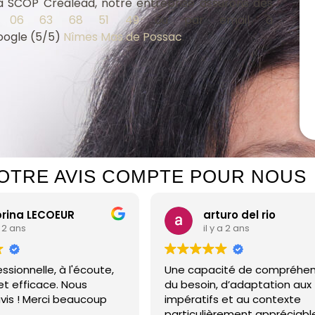
a SCOP Crealead, notre entreprise assurons des
e.
06 63 68 51 49
ou par email à
Google (5/5)
Nîmes Mas de Possac
.
OTRE AVIS COMPTE POUR NOUS
LECOEUR
arturo del rio
il y a 2 ans
lle, à l'écoute,
Une capacité de compréhension
icace. Nous
du besoin, d’adaptation aux
erci beaucoup
impératifs et au contexte
particulièrement appréciables.