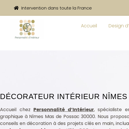
Intervention dans toute la France
Accueil
Design d’
DÉCORATEUR INTÉRIEUR NÎMES
 Nîmes Mas de Possac 30000
Accueil chez
Personnalité d’Intérieur
, spécialiste 
graphique à Nîmes Mas de Possac 30000. Nous proposon
conseils en décoration à des projets clés en main, inclu