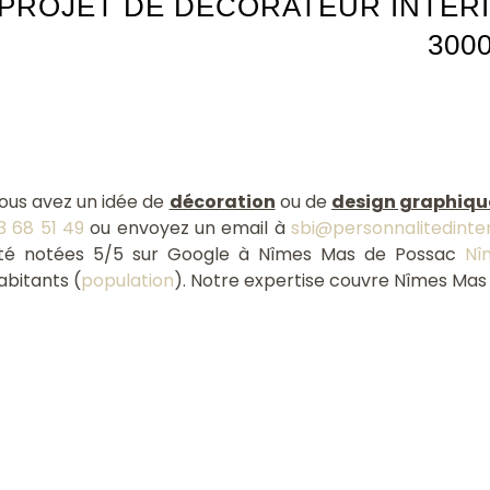
PROJET DE DÉCORATEUR INTÉRI
300
ous avez un idée de
décoration
ou de
design graphiqu
3 68 51 49
ou envoyez un email à
sbi@personnalitedinte
té notées 5/5 sur Google à Nîmes Mas de Possac
Nî
abitants (
population
). Notre expertise couvre Nîmes Mas