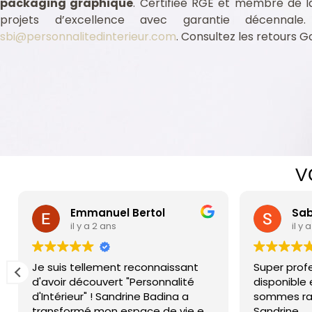
packaging graphique
. Certifiée RGE et membre de l
projets d’excellence avec garantie décennal
sbi@personnalitedinterieur.com
. Consultez les retours 
Assurance professionnelle Nîmes Mas de Possac 30000
 Nîmes Mas de Possac 30000
ecte intérieur Nîmes Mas de Possac 30000
ecte intérieur Nîmes Mas de Possac 30000
V
Emmanuel Bertol
Sabrina 
il y a 2 ans
il y a 2 ans
Je suis tellement reconnaissant
Super professionne
d'avoir découvert "Personnalité
disponible et eff
d'Intérieur" ! Sandrine Badina a
sommes ravis ! M
transformé mon espace de vie en
Sandrine.