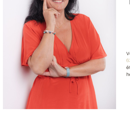
V
6
é
h