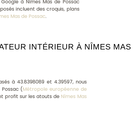
ur Google à Nîmes Mas de Possac
oposés incluent des croquis, plans
mes Mas de Possac
.
TEUR INTÉRIEUR À NÎMES MAS
Basés à 43.8398089 et 4.39597, nous
 Possac (
Métropole européenne de
nt profit sur les atouts de
Nîmes Mas