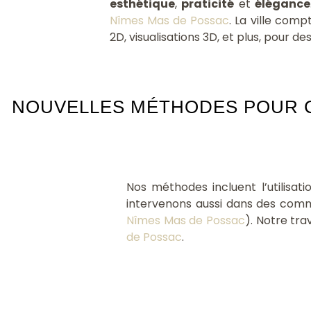
esthétique
,
praticité
et
élégance
Nîmes Mas de Possac
. La ville comp
2D, visualisations 3D, et plus, pour d
NOUVELLES MÉTHODES POUR C
Nos méthodes incluent l’utilisa
intervenons aussi dans des co
Nîmes Mas de Possac
). Notre tra
de Possac
.