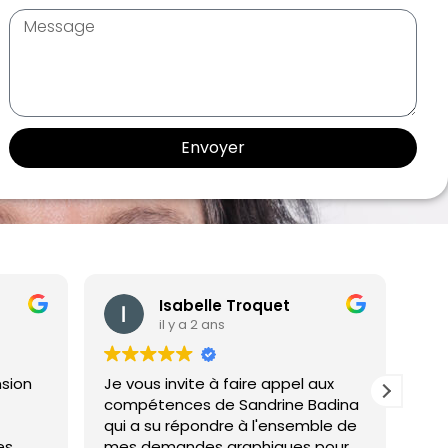
Envoyer
Isabelle Troquet
M
il y a 2 ans
il 
Je vous invite à faire appel aux
Un grand 
compétences de Sandrine Badina
ses reco
qui a su répondre à l'ensemble de
personnal
mes demandes graphiques pour
coaching