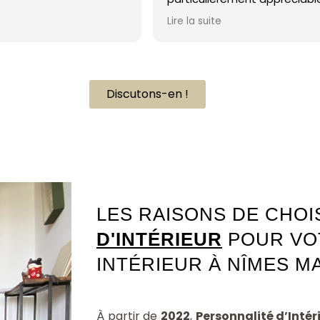
Une créativité doublée d’une
Lire la suite
sensibilité au service de mon
projet que se sont traduites en un
résultat correspondant
parfaitement à mes attentes.
Discutons-en !
Architecte intérieur Nîmes Mas de Possac 30000
LES RAISONS DE CHOI
D'INTÉRIEUR
POUR VO
INTÉRIEUR À NÎMES MA
À partir de
2022
,
Personnalité d’Intér