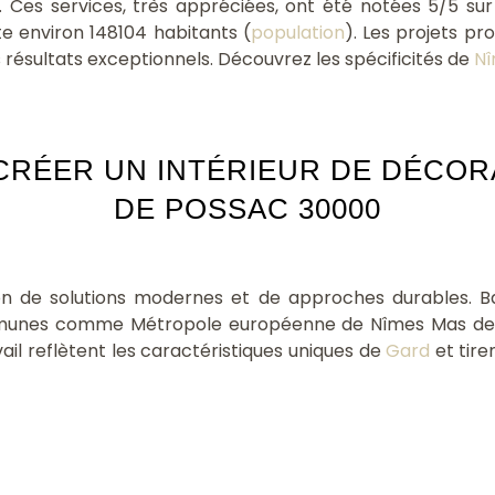
. Ces services, très appréciées, ont été notées 5/5 s
te environ 148104 habitants (
population
). Les projets pr
es résultats exceptionnels. Découvrez les spécificités de
Nî
RÉER UN INTÉRIEUR DE DÉCORA
DE POSSAC 30000
tion de solutions modernes et de approches durables. 
mmunes comme Métropole européenne de Nîmes Mas de
vail reflètent les caractéristiques uniques de
Gard
et tire