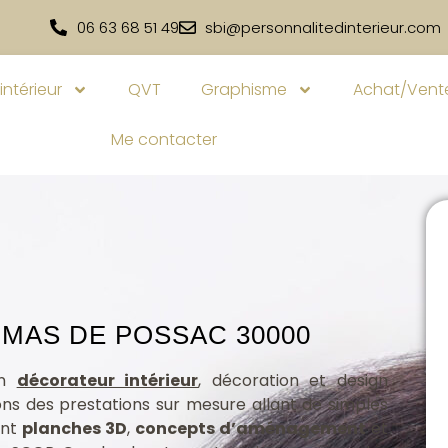
06 63 68 51 49
sbi@personnalitedinterieur.com
intérieur
QVT
Graphisme
Achat/Vente
Me contacter
 MAS DE POSSAC 30000
en
décorateur intérieur
, décoration et design
s des prestations sur mesure allant de simples
ant
planches 3D
,
concepts d’aménagement
et