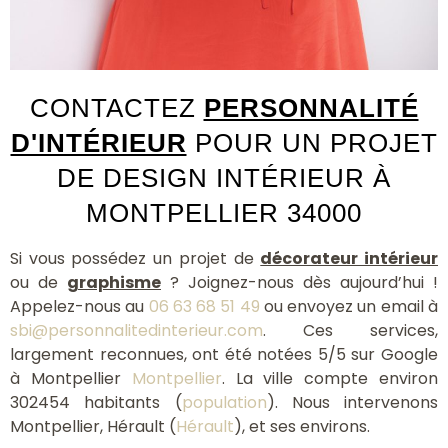
CONTACTEZ
PERSONNALITÉ
D'INTÉRIEUR
POUR UN PROJET
DE DESIGN INTÉRIEUR À
MONTPELLIER 34000
Si vous possédez un projet de
décorateur intérieur
ou de
graphisme
? Joignez-nous dès aujourd’hui !
Appelez-nous au
06 63 68 51 49
ou envoyez un email à
sbi@personnalitedinterieur.com
. Ces services,
largement reconnues, ont été notées 5/5 sur Google
à Montpellier
Montpellier
. La ville compte environ
302454 habitants (
population
). Nous intervenons
Montpellier, Hérault (
Hérault
), et ses environs.