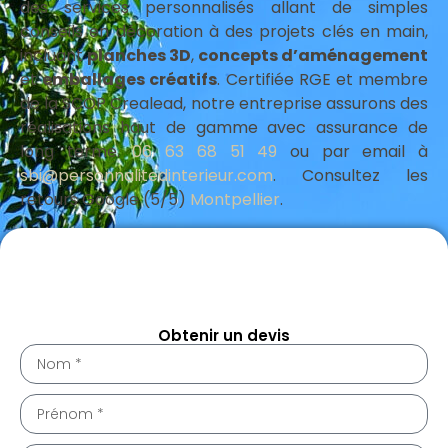
des services personnalisés allant de simples
conseils en décoration à des projets clés en main,
incluant
planches 3D
,
concepts d’aménagement
et
emballages créatifs
. Certifiée RGE et membre
de la SCOP Crealead, notre entreprise assurons des
réalisations haut de gamme avec assurance de
long terme.
06 63 68 51 49
ou par email à
sbi@personnalitedinterieur.com
. Consultez les
retours Google (5/5)
Montpellier
.
Assurance professionnelle Montpellier 34000
Architecte intérieur Montpellier 34000
Obtenir un devis