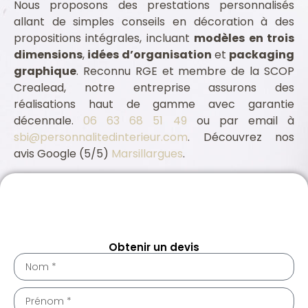
Nous proposons des prestations personnalisés
allant de simples conseils en décoration à des
propositions intégrales, incluant
modèles en trois
dimensions
,
idées d’organisation
et
packaging
graphique
. Reconnu RGE et membre de la SCOP
Crealead, notre entreprise assurons des
réalisations haut de gamme avec garantie
décennale.
06 63 68 51 49
ou par email à
sbi@personnalitedinterieur.com
. Découvrez nos
avis Google (5/5)
Marsillargues
.
Assurance professionnelle Marsillargues 34590
Architecte intérieur Marsillargues 34590
Obtenir un devis