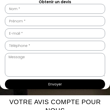
Obtenir un devis
Envoyer
cte intérieur Valergues 34130
cte intérieur Valergues 34130
VOTRE AVIS COMPTE POUR