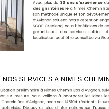
Avec plus de
30 ans d’expérience
dan
design intérieure
à Nîmes Chemin Bas
son méthode unique et son dévouement
d’Avignon saluent notre attention enga
SCOP Crealead, nous bénéficions de cer
garantissant des services solides 
localisation peut être consultée via Go
OS SERVICES À NÎMES CHEMIN 
ltation préliminaire à Nîmes Chemin Bas d’Avignon, sui
chat sur mesure. Nous veillons à incorporer les idées l
Chemin Bas d’Avignon, avec ses 148104 résidents (sour
x optimisés. Découvrez plus d’informations sur l’pass