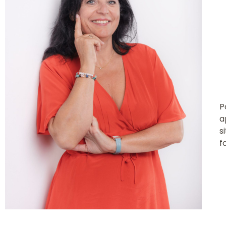
P
a
s
f