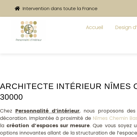
Intervention dans toute la France
Accueil
Design d’
ARCHITECTE INTÉRIEUR NÎMES 
30000
îmes Chemin Bas d'Avignon 30000
Chez
Personnalité d’intérieur
, nous proposons des 
décoration. Implantée à proximité de
Nîmes Chemin Bas
la
création d’espaces sur mesure
. Que vous soyez u
options innovantes allant de la structuration de l’espa