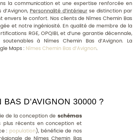
s la communication et une expertise renforcée en
d'am
 d’Avignon,
Personnalité d’intérieur
se distinction par
soient
 envers le confort. Nos clients de Nîmes Chemin Bas
gée et notre ingéniosité. En qualité de membre de la
tifications RGE, OPQIBI, et d’une garantie décennale,
et soutenables à Nîmes Chemin Bas d’Avignon. La
ogle Maps :
Nîmes Chemin Bas d’Avignon
.
BAS D'AVIGNON 30000 ?
vie de la conception de
schémas
es plus récents en conception et
ce :
population
), bénéficie de nos
é régionale de Nîmes Chemin Bas