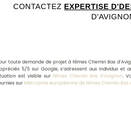
CONTACTEZ
EXPERTISE D'DE
D'AVIGNO
our toute demande de projet à Nîmes Chemin Bas d’Avig
ppréciés 5/5 sur Google, s’adressent aux individus et
ituation est visible sur
Nîmes Chemin Bas d’Avignon
. V
ournies sur
Métropole européenne de Nîmes Chemin Bas 