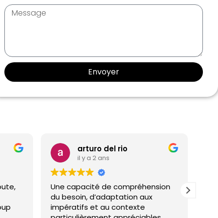
Envoyer
arturo del rio
il y a 2 ans
te,
Une capacité de compréhension
Je vo
du besoin, d’adaptation aux
comp
p
impératifs et au contexte
qui a
particulièrement appréciables.
mes 