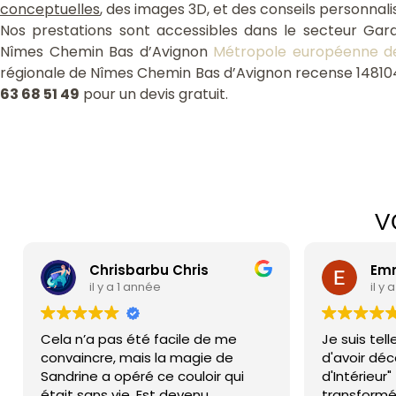
conceptuelles
, des images 3D, et des conseils personnal
Nos prestations sont accessibles dans le secteur Ga
Nîmes Chemin Bas d’Avignon
Métropole européenne d
régionale de Nîmes Chemin Bas d’Avignon recense 148104
63 68 51 49
pour un devis gratuit.
Assurance professionnelle Nîmes Chemin Bas d’Avignon 30000
îmes Chemin Bas d'Avignon 30000
cte intérieur Nîmes Chemin Bas d'Avignon 30000
cte intérieur Nîmes Chemin Bas d'Avignon 30000
V
Chrisbarbu Chris
Emma
il y a 1 année
il y a 
Cela n’a pas été facile de me
Je suis tell
convaincre, mais la magie de
d'avoir décou
Sandrine a opéré ce couloir qui
d'Intérieur" 
était sans vie, Est devenu
transformé 