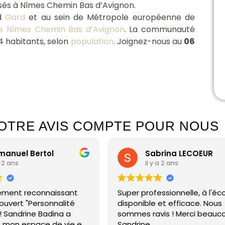
isés à Nîmes Chemin Bas d’Avignon.
rd
Gard
et au sein de Métropole européenne de
e Nîmes Chemin Bas d’Avignon
. La communauté
 habitants, selon
population
. Joignez-nous au
06
OTRE AVIS COMPTE POUR NOUS
nuel Bertol
Sabrina LECOEUR
2 ans
il y a 2 ans
ement reconnaissant
Super professionnelle, à l'écou
vert "Personnalité
disponible et efficace. Nous
! Sandrine Badina a
sommes ravis ! Merci beaucou
mon espace de vie en
Sandrine.