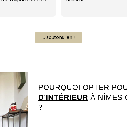
havre de paix. Sa
 son souci du détail
fait la différence. De
proche empathique et
ttentive ont rendu le
 conception si
Discutons-en !
 me sens vraiment
e à son travail
Architecte intérieur Nîmes Chemin Bas d’Avignon 30000
l. Je recommande
sonnalité d'Intérieur"
 recherche une
e design unique et
e. Un énorme merci
endu mes rêves de
POURQUOI OPTER PO
e réalité ! 5 étoiles
 pas pour exprimer ma
D'INTÉRIEUR
À NÎMES 
?