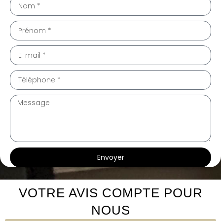
Envoyer
te intérieur Le Crès 34920
te intérieur Le Crès 34920
VOTRE AVIS COMPTE POUR
NOUS