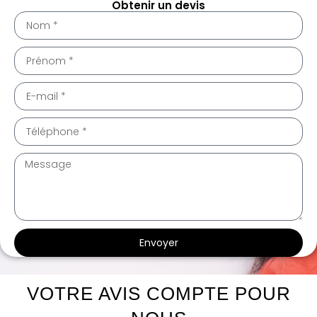
Obtenir un devis
Envoyer
te intérieur Grabels 34790
te intérieur Grabels 34790
VOTRE AVIS COMPTE POUR