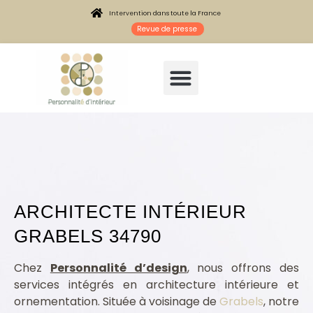
Intervention dans toute la France
Revue de presse
ARCHITECTE INTÉRIEUR
GRABELS 34790
Architecte intérieur Grabels 34790
Chez
Personnalité d’design
, nous offrons des
services intégrés en architecture intérieure et
ornementation. Située à voisinage de
Grabels
, notre