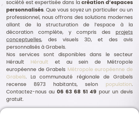
société est expertisée dans la
création d’espaces
personnalisés
. Que vous soyez un particulier ou un
professionnel, nous offrons des solutions modernes
allant de la structuration de l’espace à la
décoration complète, y compris des
projets
conceptuelles
, des visuels 3D, et des avis
personnalisés à Grabels.
Nos services sont disponibles dans le secteur
Hérault
Hérault
et au sein de Métropole
européenne de Grabels
Métropole européenne de
Grabels
. La communauté régionale de Grabels
recense 8973 habitants, selon
population
.
Contactez-nous au
06 63 68 51 49
pour un devis
gratuit.
Assurance professionnelle Grabels 34790
Architecte intérieur Grabels 34790